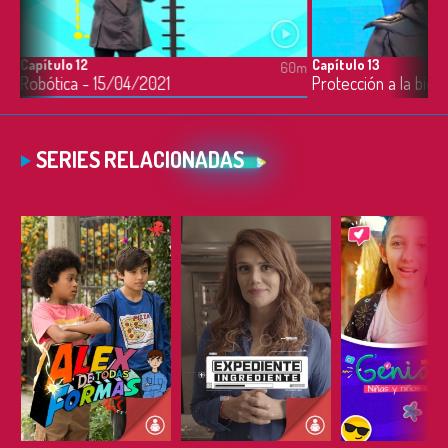
Capítulo 12
Capítulo 13
0m
60m
Robótica - 15/04/2021
Protección a la biod
SERIES RELACIONADAS
ESCUCHAR
ESCUCHAR
ESCUC