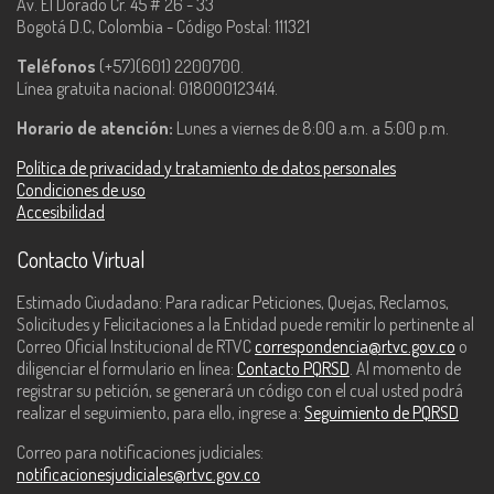
Av. El Dorado Cr. 45 # 26 - 33
Bogotá D.C, Colombia - Código Postal: 111321
Teléfonos
(+57)(601) 2200700.
Línea gratuita nacional: 018000123414.
Horario de atención:
Lunes a viernes de 8:00 a.m. a 5:00 p.m.
Política de privacidad y tratamiento de datos personales
Condiciones de uso
Accesibilidad
Contacto Virtual
Estimado Ciudadano: Para radicar Peticiones, Quejas, Reclamos,
Solicitudes y Felicitaciones a la Entidad puede remitir lo pertinente al
Correo Oficial Institucional de RTVC
correspondencia@rtvc.gov.co
o
diligenciar el formulario en línea:
Contacto PQRSD
. Al momento de
registrar su petición, se generará un código con el cual usted podrá
realizar el seguimiento, para ello, ingrese a:
Seguimiento de PQRSD
Correo para notificaciones judiciales:
notificacionesjudiciales@rtvc.gov.co