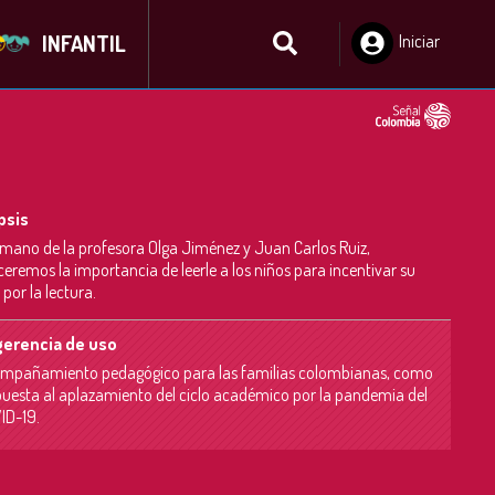
INFANTIL
Iniciar
Sesión
psis
 mano de la profesora Olga Jiménez y Juan Carlos Ruiz,
eremos la importancia de leerle a los niños para incentivar su
 por la lectura.
erencia de uso
mpañamiento pedagógico para las familias colombianas, como
puesta al aplazamiento del ciclo académico por la pandemia del
ID-19.