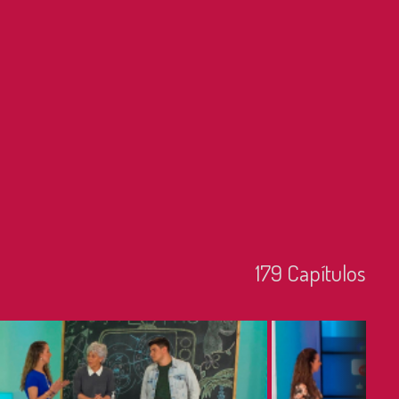
179
Capí­tulos