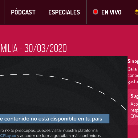
PÓDCAST
ESPECIALES
EN VIVO
amilia - 30/03/2020
Sino
De la
conoc
gusto
Sug
Aco
res
COV