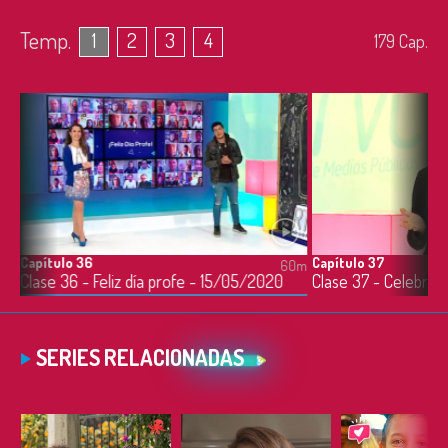
Temp.
1
2
3
4
179
Cap.
Capítulo 36
Capítulo 37
0m
60m
Clase 35 - Lenguajes no verbales: expresión y emoción - 14/05/2020
Clase 36 - Feliz día profe - 15/05/2020
SERIES RELACIONADAS