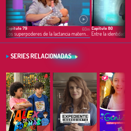
Capítulo 79
Capítulo 80
0m
60m
Los superpoderes de la lactancia materna - 08/08/2023
SERIES RELACIONADAS