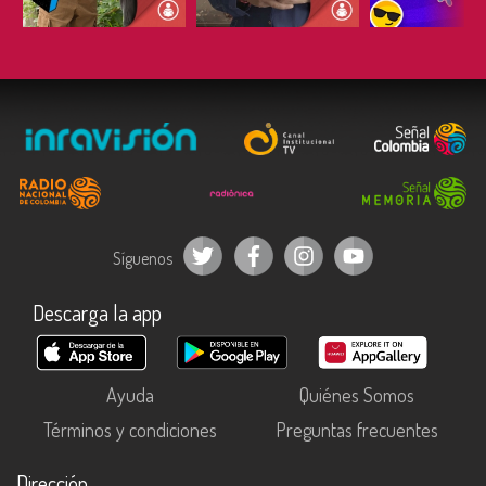
ESCUCHAR
ESCUCHAR
ESCUC
Síguenos
Descarga la app
Ayuda
Quiénes Somos
Términos y condiciones
Preguntas frecuentes
Dirección