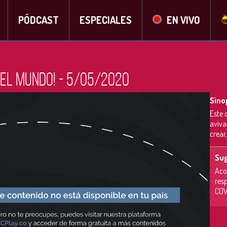
PÓDCAST
ESPECIALES
EN VIVO
 el mundo! - 5/05/2020
Sino
Este 
aviva
crear
Sug
Aco
res
COV