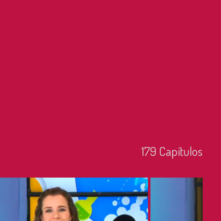
179
Capí­tulos