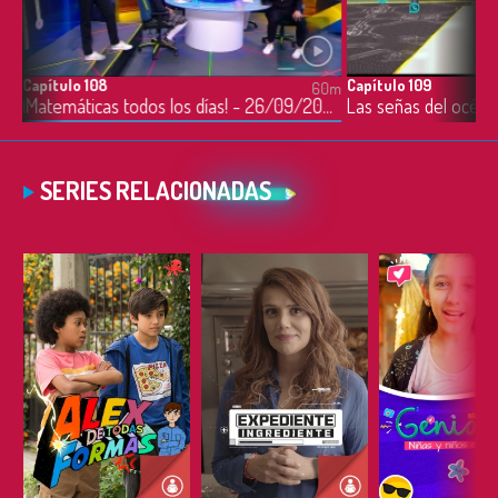
Capítulo 108
Capítulo 109
0m
60m
¡Ayudemos a Francisco y a Fernando para que puedan ser amigos! - 25/09/2023
¡Matemáticas todos los días! - 26/09/2023
Las señas del océa
SERIES RELACIONADAS
ESCUCHAR
ESCUCHAR
ESCUC