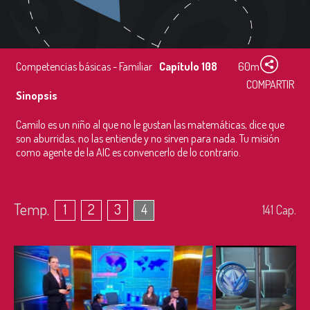
Competencias básicas - Familiar
Capítulo 108
60m
COMPARTIR
Sinopsis
Camilo es un niño al que no le gustan las matemáticas, dice que
son aburridas, no las entiende y no sirven para nada. Tu misión
como agente de la AIC es convencerlo de lo contrario.
Temp.
1
2
3
4
141
Cap.