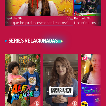
Capítulo 34
Capítulo 35
0m
60m
¿Por qué los piratas esconden tesoros? - 18/05/2021
¡Los números tienen
SERIES RELACIONADAS
ESCUCHAR
ESCUCHAR
ESCUC