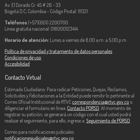
Av. El Dorado Cr. 45 # 26 - 33
Bogotá D.C, Colombia - Código Postal: 111321
Teléfonos
(+57)(601) 2200700.
Línea gratuita nacional: 018000123414.
Horario de atención:
Lunes a viernes de 8:00 a.m. a 5:00 p.m.
Política de privacidad y tratamiento de datos personales
Condiciones de uso
Accesibilidad
Contacto Virtual
Estimado Ciudadano: Para radicar Peticiones, Quejas, Reclamos,
Solicitudes y Felicitaciones a la Entidad puede remitir lo pertinente al
Correo Oficial Institucional de RTVC
correspondencia@rtvc.gov.co
o
diligenciar el formulario en línea:
Contacto PQRSD
. Al momento de
registrar su petición, se generará un código con el cual usted podrá
realizar el seguimiento, para ello, ingrese a:
Seguimiento de PQRSD
Correo para notificaciones judiciales:
notificacionesjudiciales@rtvc.gov.co