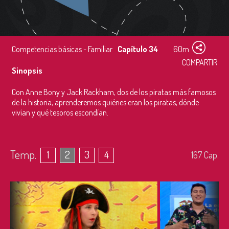
Competencias básicas - Familiar
Capítulo 34
60m
COMPARTIR
Sinopsis
Con Anne Bony y Jack Rackham, dos de los piratas más famosos
de la historia, aprenderemos quiénes eran los piratas, dónde
vivían y qué tesoros escondían.
Temp.
1
2
3
4
167
Cap.