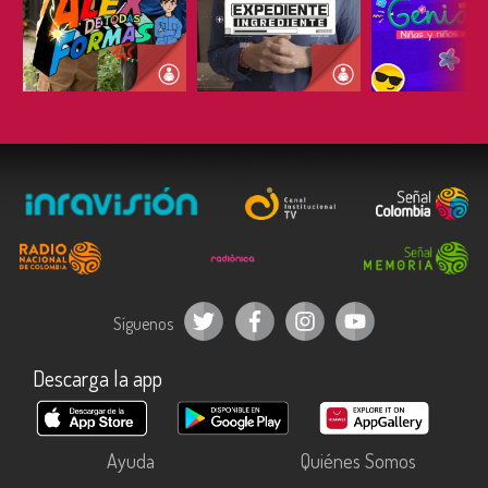
ESCUCHAR
ESCUCHAR
ESCUC
Síguenos
Descarga la app
Ayuda
Quiénes Somos