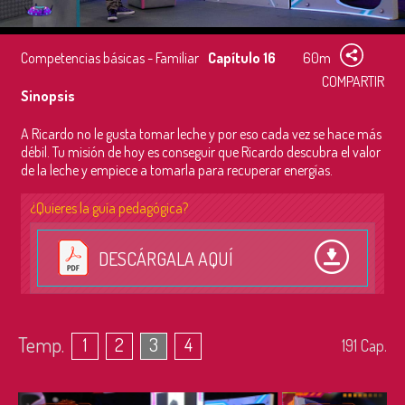
Competencias básicas - Familiar
Capítulo 16
60m
COMPARTIR
Sinopsis
A Ricardo no le gusta tomar leche y por eso cada vez se hace más
débil. Tu misión de hoy es conseguir que Ricardo descubra el valor
de la leche y empiece a tomarla para recuperar energías.
¿Quieres la guía pedagógica?
DESCÁRGALA AQUÍ
Temp.
1
2
3
4
191
Cap.