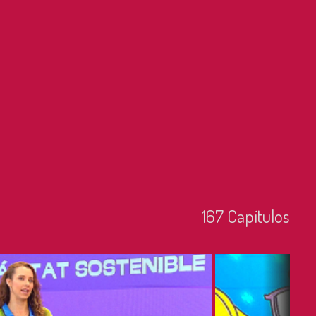
167
Capí­tulos