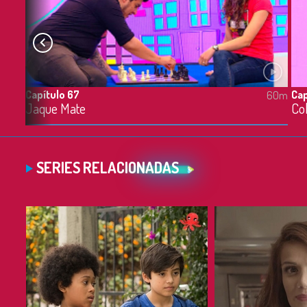
Capítulo 67
Cap
60m
60m
¿Qué veo, a qué huele, a qué sabe, qué escucho y qué siento? - 06/07/2021
Jaque Mate
Co
SERIES RELACIONADAS