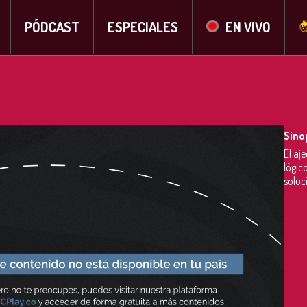
PÓDCAST
ESPECIALES
EN VIVO
Sino
El aj
lógic
soluc