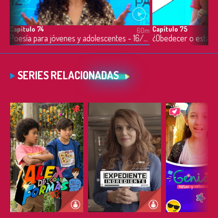
Capítulo 74
Capítulo 75
60m
Poesía para jóvenes y adolescentes - 16/07/2021
SERIES RELACIONADAS
ESCUCHAR
ESCUCHAR
ESCUC