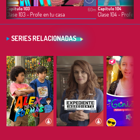
Capítulo 103
Capítulo 104
0m
60m
Clase 103 - Profe en tu casa
Clase 104 - Profe en
SERIES RELACIONADAS
ESCUCHAR
ESCUCHAR
ESCUC