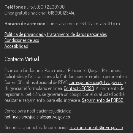
Teléfonos
(+57)(601) 2200700.
Línea gratuita nacional: 018000123414.
Horario de atención:
Lunes a viernes de 8:00 a.m. a 5:00 p.m.
Política de privacidad y tratamiento de datos personales
Condiciones de uso
Accesibilidad
Contacto Virtual
Estimado Ciudadano: Para radicar Peticiones, Quejas, Reclamos,
Solicitudes y Felicitaciones a la Entidad puede remitir lo pertinente al
Correo Oficial Institucional de RTVC
correspondencia@rtvc.gov.co
o
diligenciar el formulario en línea:
Contacto PQRSD
. Al momento de
registrar su petición, se generará un código con el cual usted podrá
realizar el seguimiento, para ello, ingrese a:
Seguimiento de PQRSD
Correo para notificaciones judiciales:
notificacionesjudiciales@rtvc.gov.co
Denuncias por actos de corrupción:
soytransparente@rtvc.gov.co