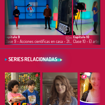
Capítulo 9
Capítulo 10
0m
60m
Clase 8 - Música y literatura en familia - 30/03/2020
Clase 9 - Acciones científicas en casa - 31/03/2020
SERIES RELACIONADAS