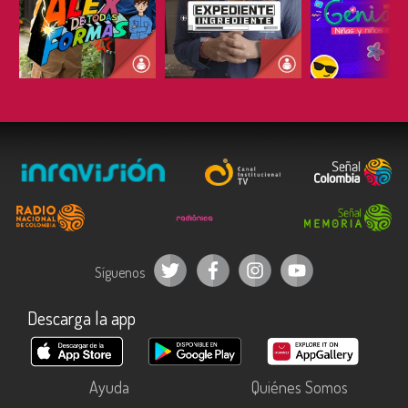
ESCUCHAR
ESCUCHAR
ESCUC
Síguenos
Descarga la app
Ayuda
Quiénes Somos